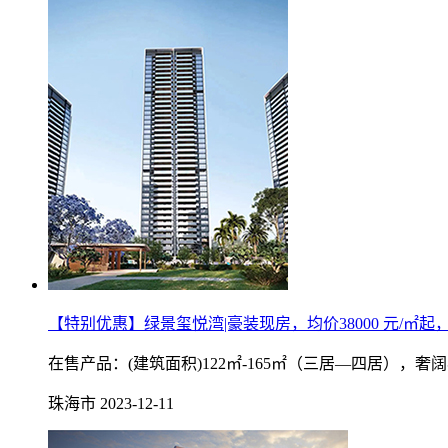
【特别优惠】绿景玺悦湾|豪装现房，均价38000 元/㎡起
在售产品：(建筑面积)122㎡-165㎡（三居—四居）
珠海市
2023-12-11