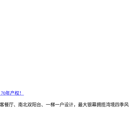
，70年产权！
，奢阔客餐厅、南北双阳台、一梯一户设计，最大银幕拥揽湾境四季