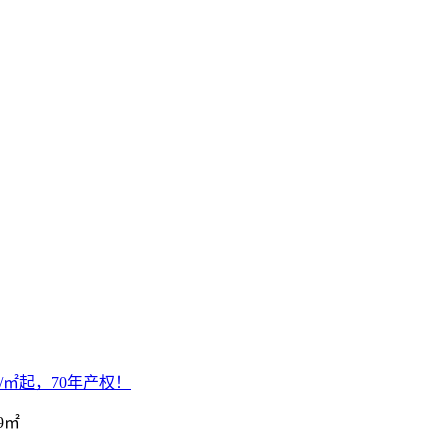
/㎡起，70年产权！
9㎡