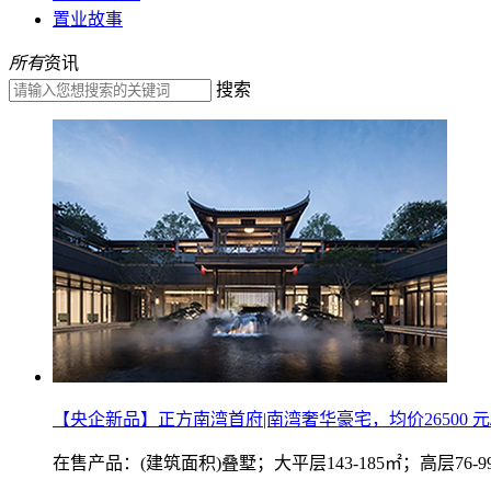
置业故事
所有
资讯
搜索
【央企新品】正方南湾首府|南湾奢华豪宅，均价26500 元
在售产品：(建筑面积)叠墅；大平层143-185㎡；高层76-9