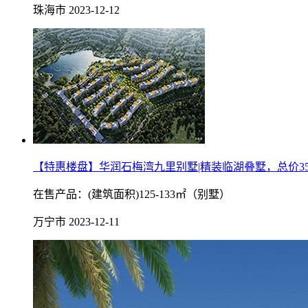
珠海市
2023-12-12
【特惠楼盘】华润石梅湾九里别墅|精装临湖叠墅，总价350
在售产品：(建筑面积)125-133㎡（别墅）
万宁市
2023-12-11