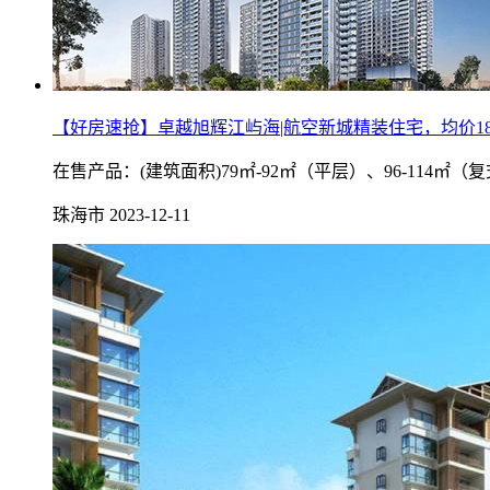
【好房速抢】卓越旭辉江屿海|航空新城精装住宅，均价1850
在售产品：(建筑面积)79㎡-92㎡（平层）、96-11
珠海市
2023-12-11