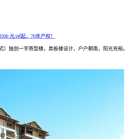
0 元/㎡起，70年产权！
4㎡（复式）独创一字燕型楼，类板楼设计，户户朝南，阳光充裕。