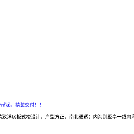
元/㎡起，精装交付！！
（三居）精致洋房板式楼设计，户型方正，南北通透；内海别墅享一线