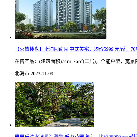
【火热楼盘】止泊园南园|中式美宅，均价5999 元/㎡，7
在售产品：(建筑面积)74㎡-76㎡(二居)，全能户型，
北海市
2023-11-09
雅居乐清水湾星海澜歌|低密花园洋房，均价28000 元/㎡