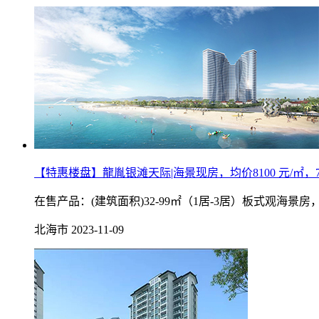
【特惠楼盘】龍胤银滩天际|海景现房，均价8100 元/㎡，
在售产品：(建筑面积)32-99㎡（1居-3居）板式
北海市
2023-11-09