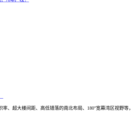
！
！
1.5低容积率、超大楼间距、高低错落的南北布局、180°宽幕湾区视野