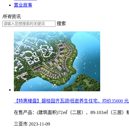
置业故事
所有
资讯
搜索
【特惠楼盘】碧桂园齐瓦颂|低密养生住宅，均价35000 
在售产品：(建筑面积)72㎡（二居）、89-103㎡
三亚市
2023-11-09