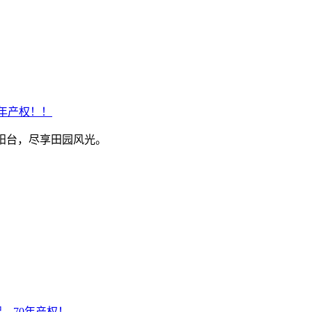
0年产权！！
宽景阳台，尽享田园风光。
起，70年产权！