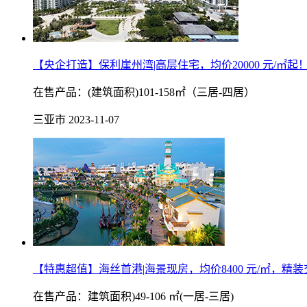
【央企打造】保利崖州湾|高层住宅，均价20000 元/㎡起
在售产品：(建筑面积)101-158㎡（三居-四居）
三亚市
2023-11-07
【特惠超值】海丝首港|海景现房，均价8400 元/㎡，精
在售产品：建筑面积)49-106 ㎡(一居-三居)