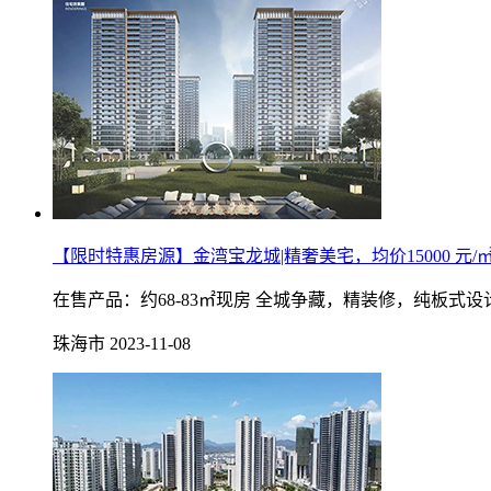
【限时特惠房源】金湾宝龙城|精奢美宅，均价15000 元/
在售产品：约68-83㎡现房 全城争藏，精装修，纯板
珠海市
2023-11-08