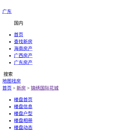
广东
国内
首页
查找新房
海南房产
广西房产
广东房产
搜索
地图找房
首页
>
新房
>
锦绣国际花城
楼盘首页
楼盘信息
楼盘户型
楼盘相册
楼盘动态