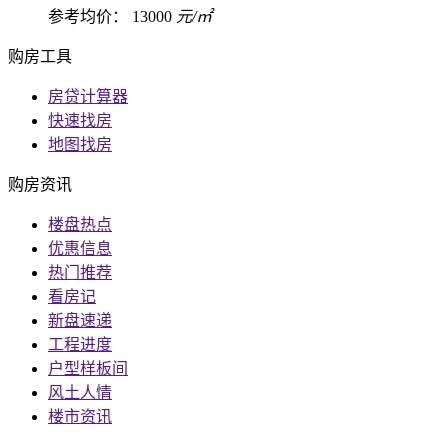
参考均价：
13000
元/㎡
购房工具
房贷计算器
快速找房
地图找房
购房资讯
楼盘热点
优惠信息
热门推荐
看房记
新盘速递
工程进度
户型样板间
风土人情
楼市资讯