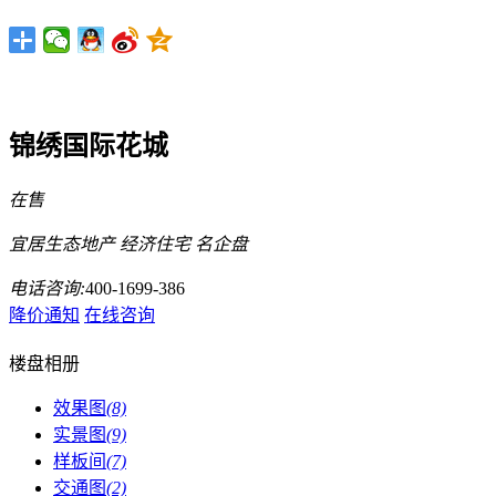
锦绣国际花城
在售
宜居生态地产
经济住宅
名企盘
电话咨询:
400-1699-386
降价通知
在线咨询
楼盘相册
效果图
(8)
实景图
(9)
样板间
(7)
交通图
(2)