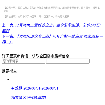
【免责声明】图片以及文章的部分信息资料来源于网络，版权属于原作者，如有侵权，请联系
删除
【阅读说明】文章中涉及的面积，除特别强调外，均为建筑面积
上一篇:
12月海南三亚城芯之上，纵享繁华生活，总价240万/
套起
下一篇:
【雅居乐清水湾云峯】70年产权一线海景 居家观海 一
梯一户
订阅置慧房资讯，获取全国楼市最新信息
推荐楼盘
有效期:2026/08/01-2026/08/31
横琴湾区1号
[珠海市]