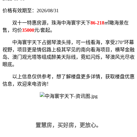
价格有效期至：2026/08/31
双十一特惠房源，珠海中海寰宇天下
86-218
㎡瞰海景在
售，均价
35000
元/套起。
中海寰宇天下占据琴澳头排，可一线看海，享受270°环幕
视野，项目更是情侣路上极其罕见的南向看海项目，横琴金融
岛、澳门观光塔等组成醉美天际线，霓虹闪烁，琴澳风光尽收
眼底。
以上信息仅供参考，想了解楼盘更多详情，获取楼盘优惠
信息，欢迎来电咨询！
置慧房，买好房，更放心。