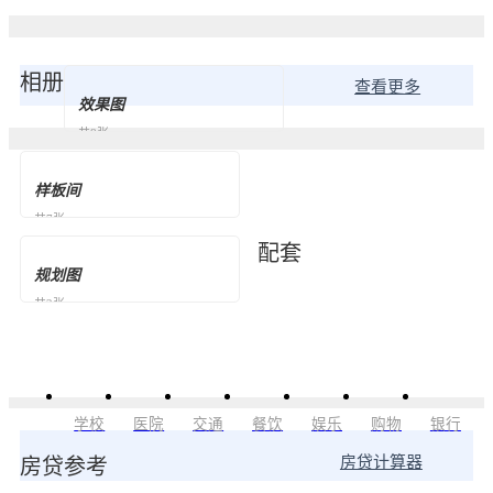
相册
查看更多
效果图
共8张
样板间
共7张
配套
规划图
共2张
学校
医院
交通
餐饮
娱乐
购物
银行
房贷计算器
房贷参考