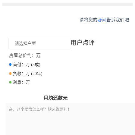
请将您的
疑问
告诉我们吧
用户点评
请选择户型
房屋总价约：
万
首付：
万
(3成)
贷款：
万
(20年)
利息：
万
月均还款
元