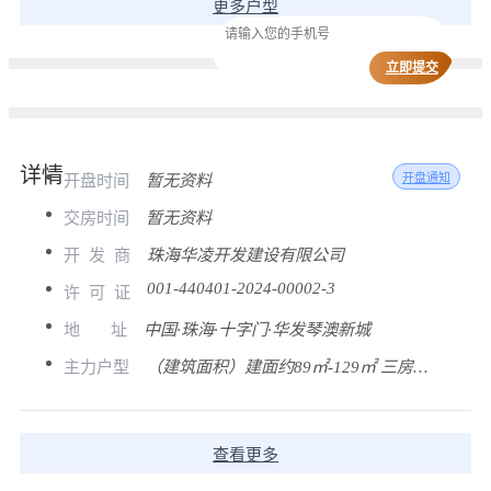
更多户型
立即提交
详情
开盘时间
暂无资料
开盘通知
交房时间
暂无资料
开
发
商
珠海华凌开发建设有限公司
001-440401-2024-00002-3
许
可
证
地
址
中国·珠海·十字门·华发琴澳新城
主力户型
（建筑面积）建面约89㎡-129㎡ 三房到四房
查看更多