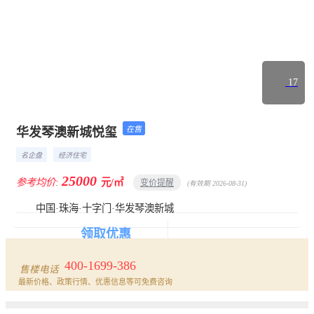
17
在售
华发琴澳新城悦玺
楼盘首页
详情
动态
相册
户型
名企盘
经济住宅
25000
参考均价:
元/㎡
变价提醒
(有效期 2026-08-31)
中国·珠海·十字门·华发琴澳新城
领取优惠
报名看房
400-1699-386
售楼电话
最新价格、政策行情、优惠信息等可免费咨询