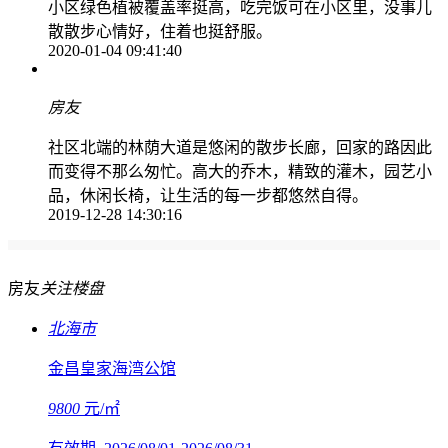
小区绿色植被覆盖率挺高，吃完饭可在小区里，没事儿
散散步心情好，住着也挺舒服。
2020-01-04
09:41:40
房友
社区北端的林荫大道是悠闲的散步长廊，回家的路因此
而变得不那么匆忙。高大的乔木，精致的灌木，园艺小
品，休闲长椅，让生活的每一步都悠然自得。
2019-12-28
14:30:16
房友
关注楼盘
北海市
金昌皇家海湾公馆
9800
元/㎡